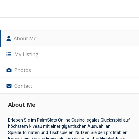
About Me
My Listing
Photos
Contact
About Me
Erleben Sie im PalmSlots Online Casino legales Glücksspiel auf
höchstem Niveau mit einer gigantischen Auswahl an
Spielautomaten und Tischspielen. Nutzen Sie den profitablen
Bonus sowie gratis Freispiele, um die neuesten Highlights im